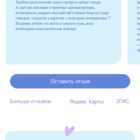
Удобное расположение самого центра в центре города.
п
А ещё там вежливые и приятные администраторы,
и
2ГИС
Больше отзывов:
Яндекс Карты
возможность заварить вкусный чай и милые бонусы в виде
н
стикеров, открыток и карточек с полезными материалами 🤍
п
Искренне люблю это место и советую всем, кому
т
необходима психологическая помощь!
с
к
в
с
п
Поможем найти «своего»
психолога
Если вы не знаете, какого специалиста
выбрать, заполните короткую форму, и наши
менеджеры помогут вам с выбором и
ответят на ваши вопросы.
О специалистах
Связаться с менеджером