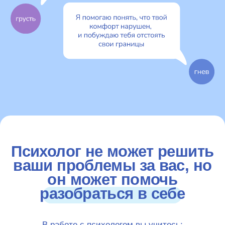
Психолог не может решить
ваши проблемы за вас, но
он может помочь
разобраться в себе
В работе с психологом вы учитесь:
формировать
более
успешные
модели поведения
замечать, проживать и регулировать
Тёплые слова тех,
свои эмоции конструктивным способом
кому мы уже помогли