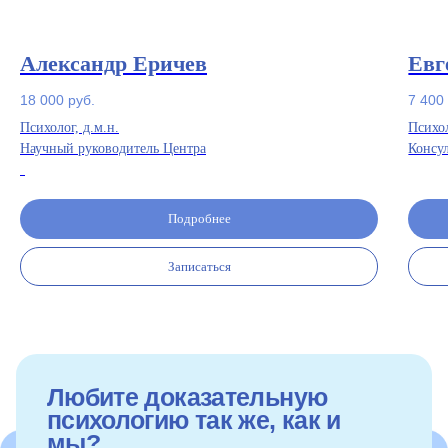
как и мы?
Александр Еричев
Евг
18 000
руб.
7 400
Психолог, д.м.н.
Психо
Научный руководитель Центра
Консу
-
Любите доказательную
Подробнее
психологию так же, как и
мы?
Записаться
Тогда присылайте своё резюме
на
qualitasvitaspb@gmail.com
и становитесь частью нашей команды!
Александр Еричев