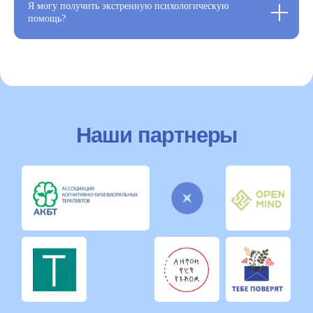
Я могу получить экстренную психологическую
помощь?
Давайте вместе улучшим
качество вашей жизни
г. Санкт-Петербург,
ул. Таврическая, дом 17, офис 400
qualitasvitaspb@gmail.com
+7 (921) 941-71-44