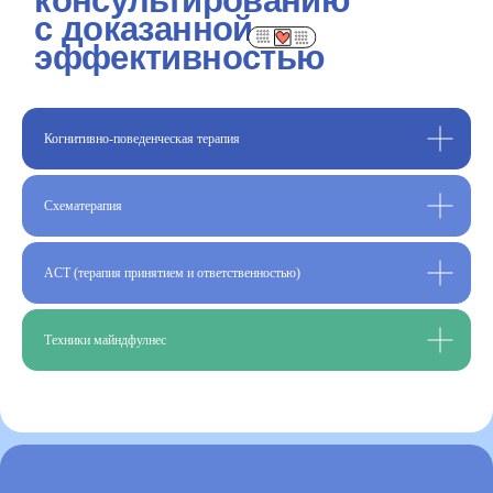
Когнитивно-поведенческая терапия
Схематерапия
ACT (терапия принятием и ответственностью)
Техники майндфулнес
Консультируем в разных
форматах