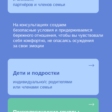
безопасные условия и придерживаемся
бережного отношения, чтобы вы чувствовали
себя комфортно, не опасаясь осуждения
за свои эмоции
Дети и подростки
индивидуально/с родителями
или членами семьи
Психологические группы
СДВГ, для родителей
В нашем центре — опытные
В нашем центре — 
и прочие
внимательные психологи,
внимательные психологи, 
любящие своё дело