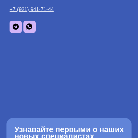
Узнавайте первыми о наших
новых специалистах,
группах и мероприятиях
После подписки вам на почту придет
руководство по навыкам осознанной
жизни
Давайте вместе улучшим
качество вашей жизни
Я ознакомился с
политикой обработки