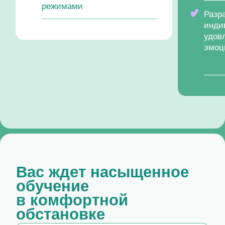
эмоцио
Вас ждет насыщенное
обучение
в комфортной
обстановке
Теплая обстановка для
обмена мнениями