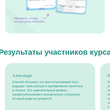
Александра
Н
Хотите первыми
Спасибо большое, это был потрясающий опыт,
Х
узнавать о наших
ведущие такие разные и одновременно приятные
з
и тёплые. Это замечательный уровень
ч
образовательных
профессионализма и человеческого отношения,
и
мероприятиях?
который редко встречается!
о
т
Подпишитесь на рассылку, чтобы получать
у