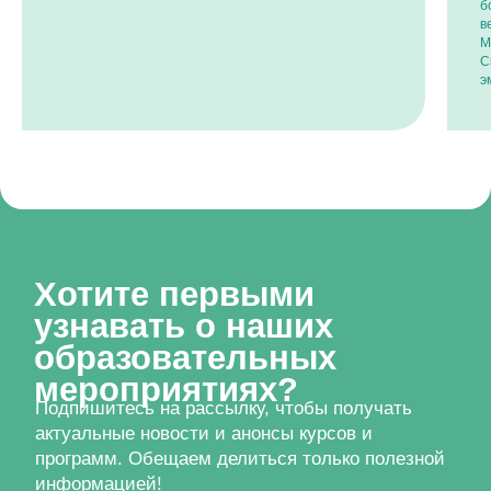
актуальные новости и анонсы курсов и
б
программ. Обещаем делиться только полезной
в
М
информацией!
С
э
Я ознакомился с
политикой обработки персональных
данных
и даю
согласие на обработку персональных
данных
Подписаться