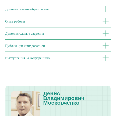
Денис
Дополнительное образование
Владимирович
Московченко
Опыт работы
Дополнительные сведения
Публикации и видеозаписи
Кандидат психологических наук, доцент
Сертифицированный схематерапевт,
тренер-супервизор Международного
Выступления на конференциях
общества схематерапии
Сертифицированный тренер по
Унифицированному протоколу для
лечения эмоциональных расстройств