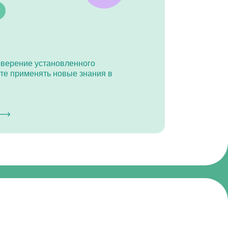
новленного
новые знания в
ти
я