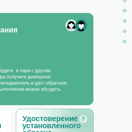
и даст обратную
ожно обсудить
остоверение
?
тановленного
разца
 успешном прохождении
са вы получите
циальный документ
овышении квалификации
оответствии с нашей
азовательной лицензией