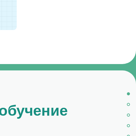
чение
с другим
домашнее