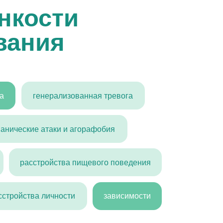
рализованная тревога
аки и агорафобия
йства пищевого поведения
чности
зависимости
ение