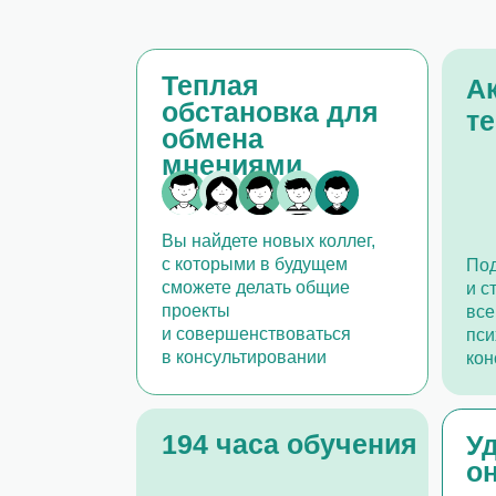
проекты
все тонкос
и совершенствоваться
психологи
в консультировании
консульти
194 часа обучения
Удобн
онлай
Курс прохо
Семинары
9 групповых семинаров
по выходн
с лекционной и практической
группах, а
частью, а также разбор
с коллегам
сложных случаев из практики
и обменив
на групповых супервизиях
вы сможет