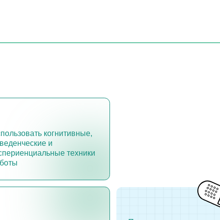
вать когнитивные,
Раб
еские и
со 
нциальные техники
исп
и к
овать свою
Предоставлять
 находить способы
психообразование для
я ее качества
вышеперечисленных
проблем