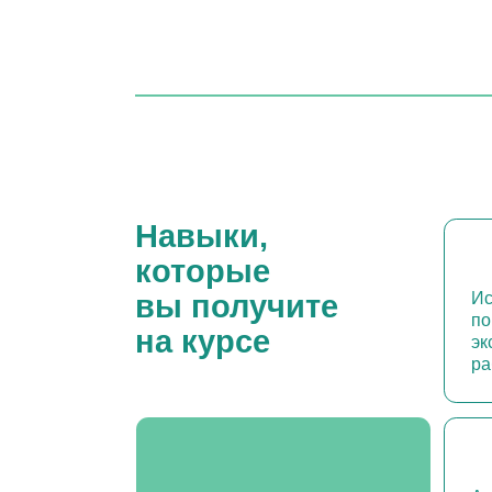
Навыки,
которые
Использо
вы получите
поведенч
на курсе
эксперие
работы
Анализир
работу и
Последовательно
улучшени
и коллаборативно выбирать
мишени для работы