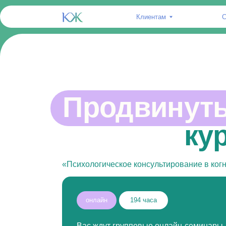
Клиентам
Специали
Углубимся в 
Продвинуты
психологиче
курс
консультиро
‭«Психологическое консультирование в когнитивн
онлайн
194 часа
Вас ждут групповые онлайн-семинары
и супервизии, которые помогут отточить
навыки на практике