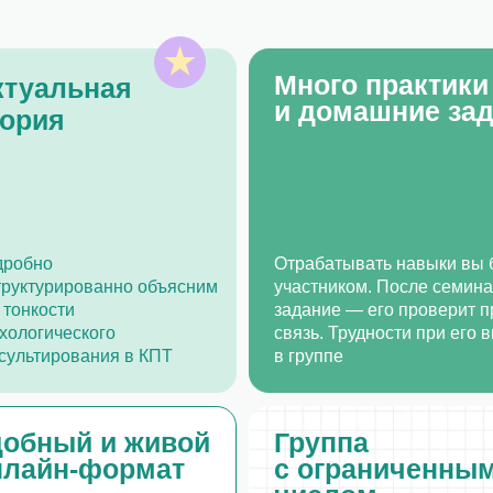
ти
задание — его проверит преподаватель 
ческого
связь. Трудности при его выполнении м
рования в КПТ
в группе
ый и живой
Группа
Уд
н-формат
с ограниченным
ус
числом
об
участников
При
кур
дит не в записи.
офи
 проводятся
о п
ым в небольших
Так преподаватели смогут
в с
 общаться
уделить внимание всем
обр
и по курсу
участникам, чтобы каждый
аться опытом
получил максимум
е в общем чате
от обучения