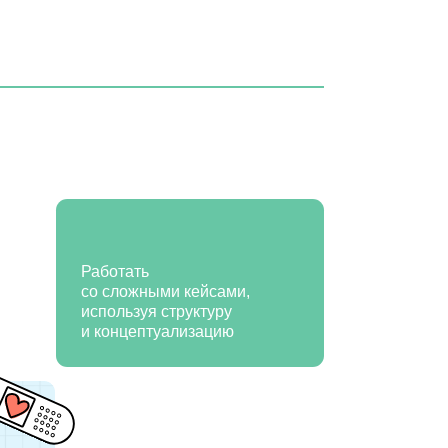
отать
сложными кейсами,
ользуя структуру
онцептуализацию