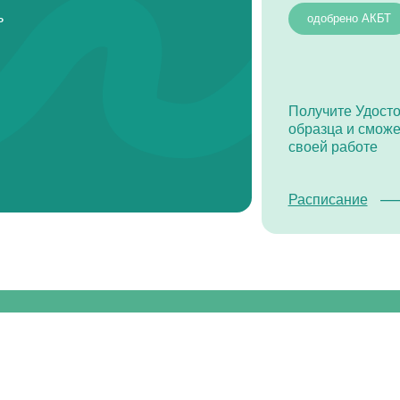
Получите Удостоверение уста
образца и сможете применять 
своей работе
Расписание
Углубимся в тонкос
ого консультировани