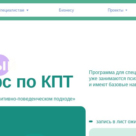
стам
Бизнесу
Проекты
Мате
тонкости
й
ского
Программа для специалистов, кот
 по КПТ
уже занимаются психологическим 
вания
и имеют базовые навыки работы и
о-поведенческом подходе»
запись в лист ожидания на 2027 
одобрено АКБТ