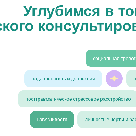
социальная тревога
гене
подавленность и депрессия
панические ат
посттравматическое стрессовое расстройство
расстро
навязчивости
личностые черты и расстройства ли
ет насыщенное обуч
ортной обстановке