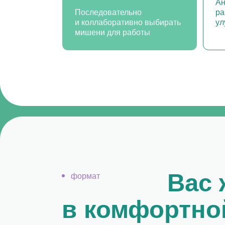
Вас жд
формат
в комфортной 
Теплая
Актуа
обстановка для
теори
обмена
мнениями
Вы найдете новых коллег,
с которыми в будущем
Подробно
сможете делать общие
и структу