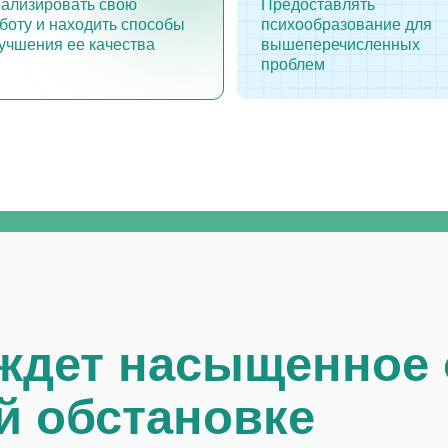
ет насыщенное обу
обстановке
Много практики
льная
и домашние задания
я
Отрабатывать навыки вы будете в паре 
рированно объясним
участником. После семинара получите 