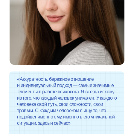
«Аккуратность, бережное отношение
и индивидуальный подход — самые значимые
элементы в работе психолога. Я всегда исхожу
из того, что каждый человек уникален. У каждого
человека свой путь, свои сложности, свои
травмы. С каждым человеком я ищу то, что
подойдет именно ему, именно в его уникальной
ситуации, здесь и сейчас»